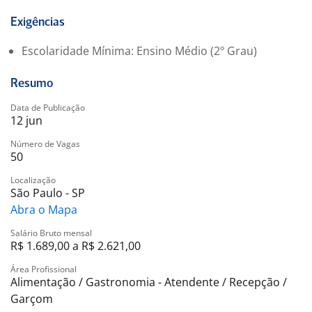
Preparação de alimentos conforme padrões da
empresa;
Exigências
Montagem de bandejas e embalagens para pedidos;
Escolaridade Mínima: Ensino Médio (2º Grau)
Organização geral do salão, balcão e áreas de
produção;
Resumo
Realização de limpeza do restaurante e equipamentos;
Apoio às demais atividades do dia a dia da unidade.
Data de Publicação
12 jun
Requisitos:
Número de Vagas
50
Ter 18 anos ou mais;
Ensino médio cursando ou completo;
Localização
Não é necessário ter experiência.
São Paulo - SP
Abra o Mapa
O que oferecemos:
Salário Bruto mensal
Ambiente dinâmico, aprendizado constante,
R$ 1.689,00 a R$ 2.621,00
oportunidade de crescimento e estabilidade em uma
Área Profissional
multinacional reconhecida no mercado.
Alimentação / Gastronomia - Atendente / Recepção /
Garçom