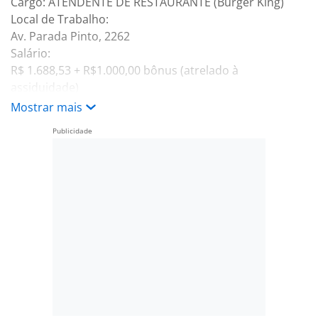
Cargo: ATENDENTE DE RESTAURANTE (Burger King)
Local de Trabalho:
Av. Parada Pinto, 2262
Salário:
R$ 1.688,53 + R$1.000,00 bônus (atrelado à
assiduidade)
Mostrar mais
Benefícios:
Vale Transporte
Assistência médica e odontológica
Refeição no local
Plano de carreira
Seguro de vida
TotalPass
Descontos em produtos
Bônus por resultado
Responsabilidades do Cargo:
Atendimento aos clientes e operação de caixa;