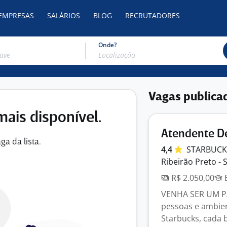
 EMPRESAS
SALÁRIOS
BLOG
RECRUTADORES
Onde?
Vagas publica
mais disponível.
Atendente De
ga da lista.
4,4
STARBUC
Ribeirão Preto - 
R$ 2.050,00
E
VENHA SER UM PA
pessoas e ambien
Starbucks, cada 