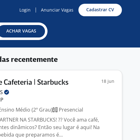
Cadastrar CV
Login
Anunciar Vagas
ACHAR VAGAS
das recentemente
18 jun
 Cafeteria | Starbucks
KS
SP
nsino Médio (2º Grau)
Presencial
RTNER NA STARBUCKS! ?? Você ama café,
tes dinâmicos? Então seu lugar é aqui! Na
bebida que preparamos é...