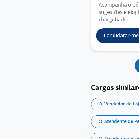
Acompanha o pós 
sugestões e elog
chargeback .
Candidatar-me
Cargos similar
Vendedor de Lo
Atendente de P
Atendente de Li