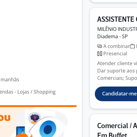
ASSISTENTE
MILÊNIO INDUST
Diadema - SP
A combinar
Presencial
Atender cliente v
Dar suporte aos
Comerciais; Supor
l manhãs
ndas - Lojas / Shopping
Candidatar-me
Comercial / 
Em Buffet