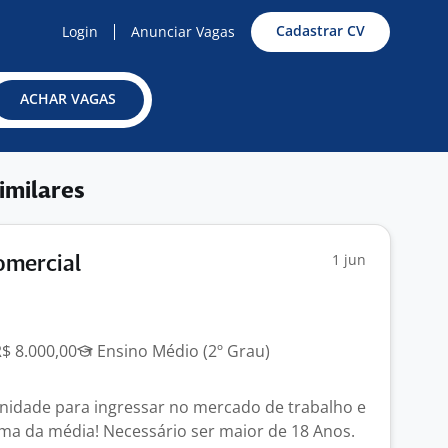
Cadastrar CV
Login
Anunciar Vagas
ACHAR VAGAS
imilares
1 jun
omercial
R$ 8.000,00
Ensino Médio (2º Grau)
nidade para ingressar no mercado de trabalho e
ma da média! Necessário ser maior de 18 Anos.