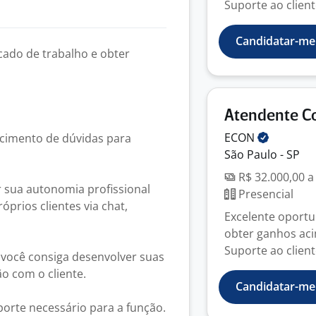
Suporte ao cliente
Candidatar-me
cado de trabalho e obter
Atendente C
ECON
cimento de dúvidas para
São Paulo - SP
R$ 32.000,00 a
 sua autonomia profissional
Presencial
óprios clientes via chat,
Excelente oportu
obter ganhos aci
Suporte ao cliente
você consiga desenvolver suas
o com o cliente.
Candidatar-me
porte necessário para a função.