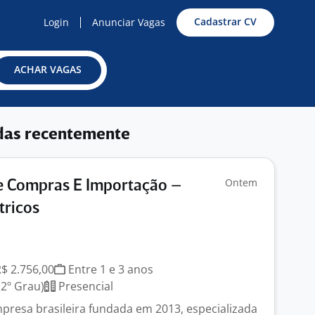
Cadastrar CV
Login
Anunciar Vagas
ACHAR VAGAS
das recentemente
Ontem
e Compras E Importação –
tricos
R$ 2.756,00
Entre 1 e 3 anos
2º Grau)
Presencial
mpresa brasileira fundada em 2013, especializada