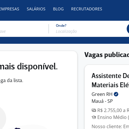
 EMPRESAS
SALÁRIOS
BLOG
RECRUTADORES
Onde?
Vagas publica
mais disponível.
Assistente D
ga da lista.
Materiais Elé
Green
RH
Mauá - SP
R$ 2.755,00 a 
Ensino Médio (
Nosso cliente: E