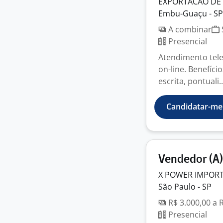
EXPORTACAO DE
Embu-Guaçu - SP
A combinar
Presencial
Atendimento telef
on-line. Benefíci
escrita, pontuali..
Candidatar-me
Vendedor (A)
X POWER IMPOR
São Paulo - SP
R$ 3.000,00 a 
Presencial