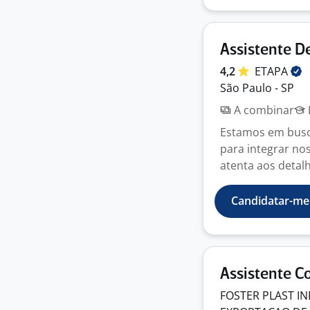
Assistente D
4,2
ETAPA
São Paulo - SP
A combinar
Estamos em busca
para integrar no
atenta aos detalhe
Candidatar-me
Assistente C
FOSTER PLAST I