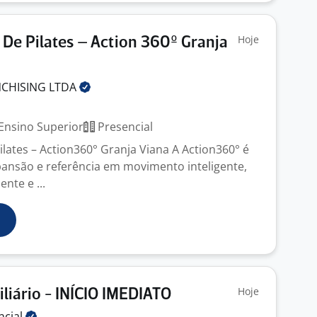
Hoje
) De Pilates – Action 360º Granja
NCHISING
LTDA
Ensino Superior
Presencial
ilates – Action360° Granja Viana A Action360° é
nsão e referência em movimento inteligente,
ente e ...
Hoje
iliário - INÍCIO IMEDIATO
ncial