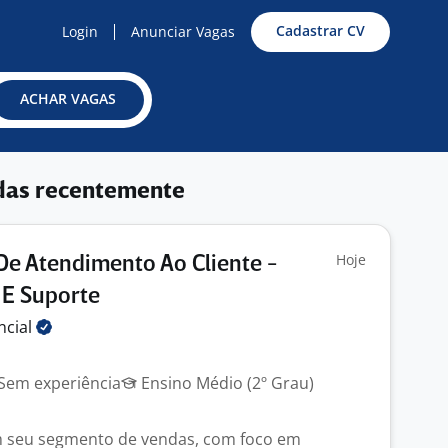
Cadastrar CV
Login
Anunciar Vagas
ACHAR VAGAS
das recentemente
Hoje
 De Atendimento Ao Cliente -
 E Suporte
ncial
Sem experiência
Ensino Médio (2º Grau)
m seu segmento de vendas, com foco em