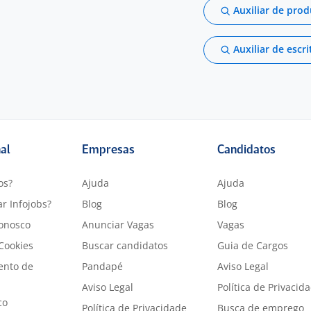
Auxiliar de pro
Auxiliar de escri
nal
Empresas
Candidatos
os?
Ajuda
Ajuda
r Infojobs?
Blog
Blog
onosco
Anunciar Vagas
Vagas
 Cookies
Buscar candidatos
Guia de Cargos
ento de
Pandapé
Aviso Legal
Aviso Legal
Política de Privacid
co
Política de Privacidade
Busca de emprego