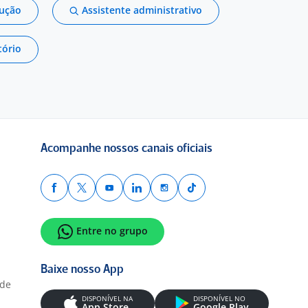
dução
Assistente administrativo
tório
Acompanhe nossos canais oficiais
Entre no grupo
Baixe nosso App
ade
DISPONÍVEL NA
DISPONÍVEL NO
App Store
Google Play