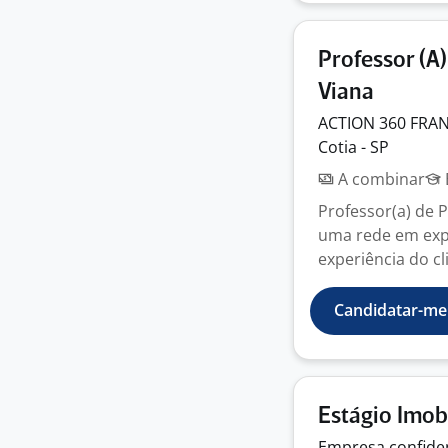
Professor (A
Viana
ACTION 360 FRA
Cotia - SP
A combinar
Professor(a) de P
uma rede em expa
experiência do cli
Candidatar-me
Estágio Imob
Empresa
confide