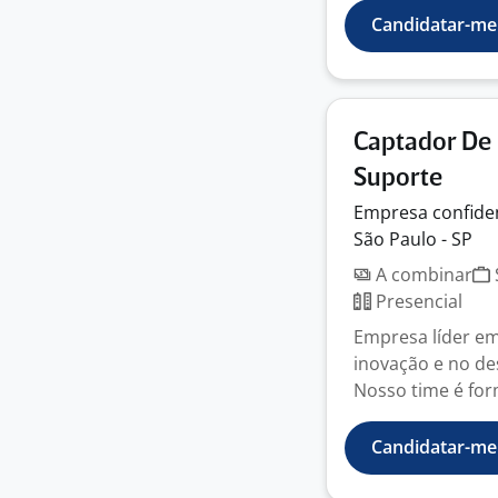
Candidatar-me
Captador De 
Suporte
Empresa
confide
São Paulo - SP
A combinar
Presencial
Empresa líder e
inovação e no de
Nosso time é for
Candidatar-me