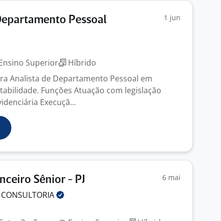
1 jun
Departamento Pessoal
Ensino Superior
Híbrido
ra Analista de Departamento Pessoal em
ntabilidade. Funções Atuação com legislação
videnciária Execuçã...
6 mai
nceiro Sênior - PJ
S
CONSULTORIA
J