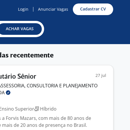
Cadastrar CV
Login
Anunciar Vagas
ACHAR VAGAS
das recentemente
27 jul
utário Sênior
ASSESSORIA, CONSULTORIA E PLANEJAMENTO
DA
J
Ensino Superior
Híbrido
a Forvis Mazars, com mais de 80 anos de
e mais de 20 anos de presença no Brasil.