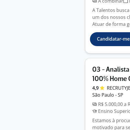
A combinar
A Talentos busca
um dos nossos cl
Atuar de forma ge
Candidatar-me
03 - Analista
100% Home O
4,9
RECRUTYJ
São Paulo - SP
R$ 5.000,00 a 
Ensino Superi
Estamos à procur
motivado para se 