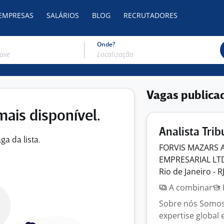
 EMPRESAS
SALÁRIOS
BLOG
RECRUTADORES
Onde?
Vagas publica
mais disponível.
Analista Trib
ga da lista.
FORVIS MAZARS 
EMPRESARIAL
LT
Rio de Janeiro - R
A combinar
Sobre nós Somos 
expertise global 