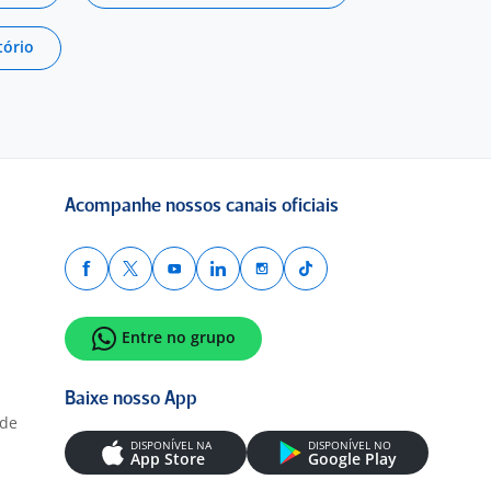
tório
Acompanhe nossos canais oficiais
Entre no grupo
Baixe nosso App
ade
DISPONÍVEL NA
DISPONÍVEL NO
App Store
Google Play