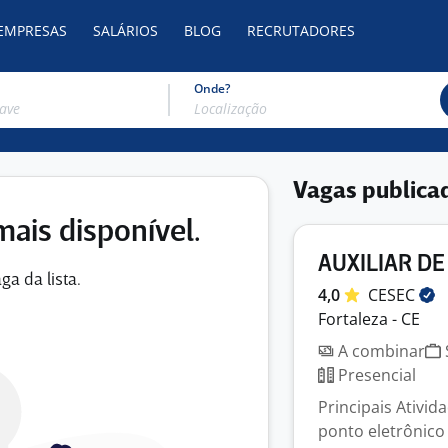
 EMPRESAS
SALÁRIOS
BLOG
RECRUTADORES
Onde?
Vagas publica
mais disponível.
AUXILIAR DE
ga da lista.
4,0
CESEC
Fortaleza - CE
A combinar
Presencial
Principais Ativi
ponto eletrônico 