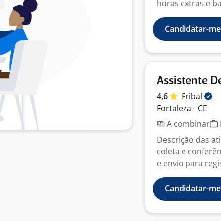
horas extras e ba
Candidatar-me
Assistente D
4,6
Fribal
Fortaleza - CE
A combinar
Descrição das at
coleta e conferê
e envio para regis
Candidatar-me