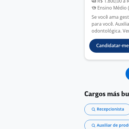
R$ 1.800,00 a 
Ensino Médio (
Se você ama gest
para você. Auxili
odontológica. Ven
Candidatar-me
Cargos más b
Recepcionista
Auxiliar de pro