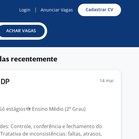
Cadastrar CV
Login
Anunciar Vagas
ACHAR VAGAS
das recentemente
14 mai
 DP
Só estágios
Ensino Médio (2º Grau)
dades: Controle, conferência e fechamento do
Tratativa de inconsistências: faltas, atrasos,