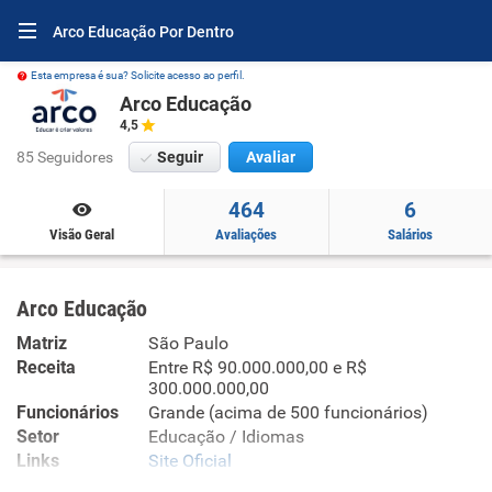
Arco Educação Por Dentro
Esta empresa é sua? Solicite acesso ao perfil.
Arco Educação
4,5
85 Seguidores
Seguir
Avaliar
464
6
Visão Geral
Avaliações
Salários
Arco Educação
Matriz
São Paulo
Receita
Entre R$ 90.000.000,00 e R$
300.000.000,00
Funcionários
Grande (acima de 500 funcionários)
Setor
Educação / Idiomas
Links
Site Oficial