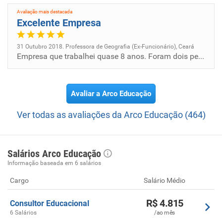
orgulho: · A Arco é a primeira empresa de educação listada
Avaliação mais destacada
na NASDAQ, a segunda maior Bolsa de Valores dos
Excelente Empresa
Estados Unidos, junto com empresas como Amazon, Apple,
Google e outras. · Impactamos mais de 2,2 milhões de
31 Outubro 2018. Professora de Geografia (Ex-Funcionário), Ceará
estudantes com nossas soluções educacionais · Contamos
Empresa que trabalhei quase 8 anos. Foram dois períodos de trabalho. Colegas de trabalho maravilhosa. Escola muito organ...
com mais de 22 soluções que atendem, do ensino
fundamental ao médio, a estudantes, professores, escolas
e famílias. · Atuamos em todos os Estados brasileiros. E
Avaliar a Arco Educação
estamos apenas começando!
Ver todas as avaliações da Arco Educação (464)
Salários Arco Educação
Informação baseada em 6 salários
Cargo
Salário Médio
R$ 4.815
Consultor Educacional
6 Salários
/ao mês