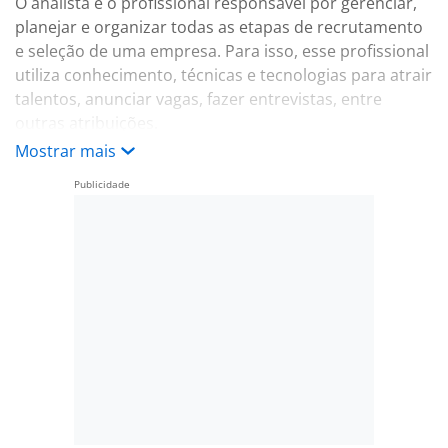
O analista é o profissional responsável por gerenciar,
planejar e organizar todas as etapas de recrutamento
e seleção de uma empresa. Para isso, esse profissional
utiliza conhecimento, técnicas e tecnologias para atrair
talentos, anunciar vagas, fazer entrevistas, entre
outras atribuições.
Benefícios:
Mostrar mais
-. vale refeição
-. vale transporte
-. assistência médica