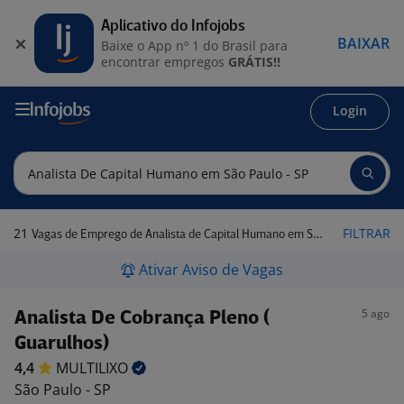
Aplicativo do Infojobs
BAIXAR
Baixe o App nº 1 do Brasil para
encontrar empregos
GRÁTIS!!
Login
21
FILTRAR
Vagas de Emprego de Analista de Capital Humano em São Paulo - SP
Ativar Aviso de Vagas
5 ago
Analista De Cobrança Pleno (
Guarulhos)
4,4
MULTILIXO
São Paulo - SP