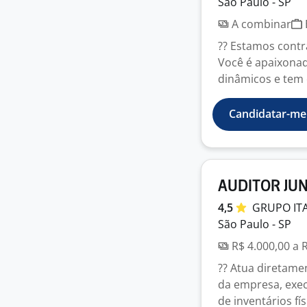
São Paulo - SP
A combinar
?? Estamos contr
Você é apaixonad
dinâmicos e tem e
Candidatar-me
AUDITOR JU
4,5
GRUPO
IT
São Paulo - SP
R$ 4.000,00 a 
?? Atua diretame
da empresa, exe
de inventários fís