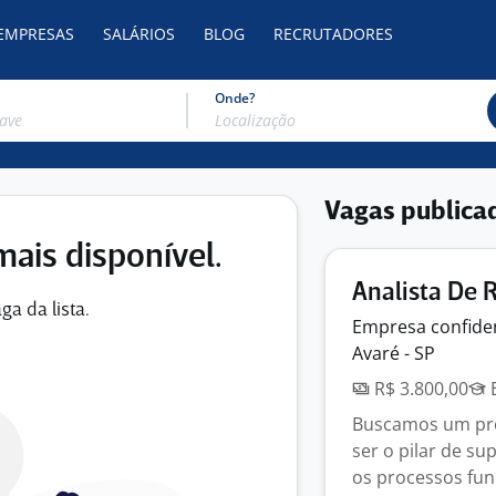
 EMPRESAS
SALÁRIOS
BLOG
RECRUTADORES
Onde?
Vagas publica
mais disponível.
Analista De
ga da lista.
Empresa
confide
Avaré - SP
R$ 3.800,00
E
Buscamos um prof
ser o pilar de s
os processos fun