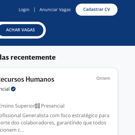
Cadastrar CV
Login
Anunciar Vagas
ACHAR VAGAS
das recentemente
Ontem
 Recursos Humanos
ncial
nsino Superior
Presencial
issional Generalista com foco estratégico para
uporte dos colaboradores, garantindo que todos
cionem c...