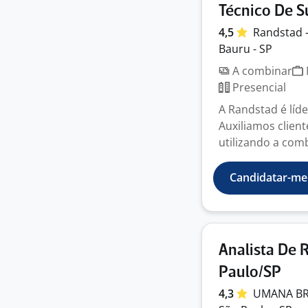
Técnico De S
4,5
Randstad 
Bauru - SP
A combinar
Presencial
A Randstad é líd
Auxiliamos clien
utilizando a comb
Candidatar-me
Analista De 
Paulo/SP
4,3
UMANA
B