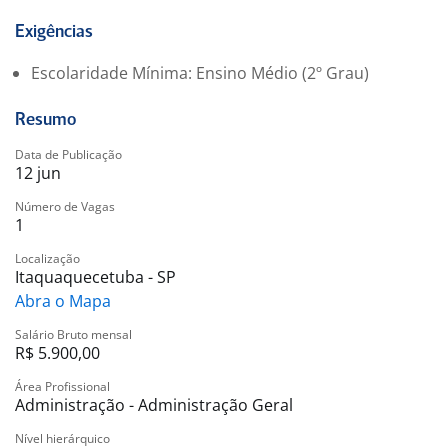
* Identificar reparos, instalações e substituições de
peças e equipamentos
Exigências
* Garantir a conservação e funcionamento das áreas
Escolaridade Mínima: Ensino Médio (2º Grau)
internas e externas da empresa;
* Atuar conforme normas de segurança, qualidade e
Resumo
meio ambiente;
* Apoiar ações do Sistema de Gestão Integrado e
Data de Publicação
12 jun
prevenção de acidentes.
Número de Vagas
1
Localização
Itaquaquecetuba - SP
Abra o Mapa
Salário Bruto mensal
R$ 5.900,00
Área Profissional
Administração - Administração Geral
Nível hierárquico