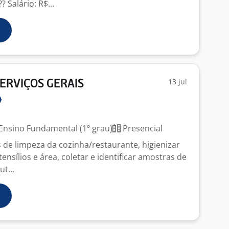
 Salário: R$...
13 jul
SERVIÇOS GERAIS
Ensino Fundamental (1º grau)
Presencial
s de limpeza da cozinha/restaurante, higienizar
nsílios e área, coletar e identificar amostras de
t...