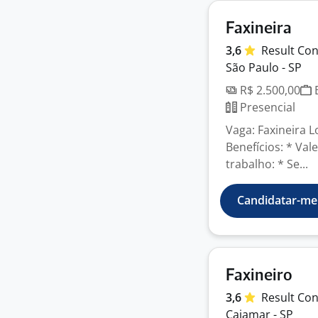
Faxineira
3,6
Result Co
São Paulo - SP
R$ 2.500,00
E
Presencial
Vaga: Faxineira L
Benefícios: * Val
trabalho: * Se...
Candidatar-me
Faxineiro
3,6
Result Co
Cajamar - SP