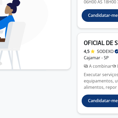
06H00 AS 18H00 ??
Candidatar-me
OFICIAL DE 
4,5
SODEXO
Cajamar - SP
A combinar
Executar serviço
equipamentos, ute
alimentos, repor u
Candidatar-me