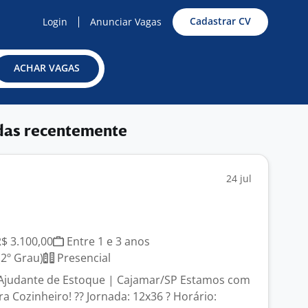
Cadastrar CV
Login
Anunciar Vagas
ACHAR VAGAS
das recentemente
24 jul
R$ 3.100,00
Entre 1 e 3 anos
2º Grau)
Presencial
 Ajudante de Estoque | Cajamar/SP Estamos com
a Cozinheiro! ?? Jornada: 12x36 ? Horário: