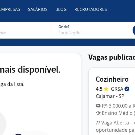
 EMPRESAS
SALÁRIOS
BLOG
RECRUTADORES
Onde?
Vagas publica
mais disponível.
Cozinheiro
ga da lista.
4,5
GRSA
Cajamar - SP
R$ 3.000,00 a 
Ensino Médio (
?? Vaga Aberta –
oportunidade par