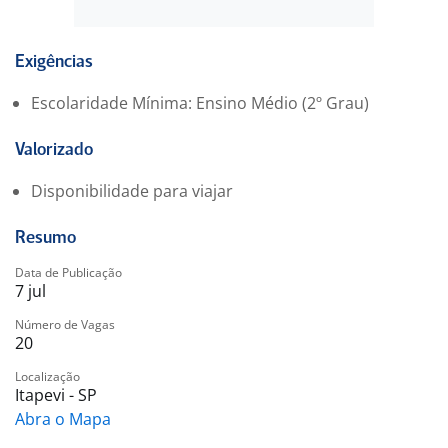
-. Assistência Médica;
-. Assistência Odontológica;
-. Fretado/ Vale Transporte;
Exigências
-. Restaurante na empresa;
Escolaridade Mínima: Ensino Médio (2º Grau)
-. Seguro de Vida;
Valorizado
Disponibilidade para viajar
Resumo
Data de Publicação
7 jul
Número de Vagas
20
Localização
Itapevi - SP
Abra o Mapa