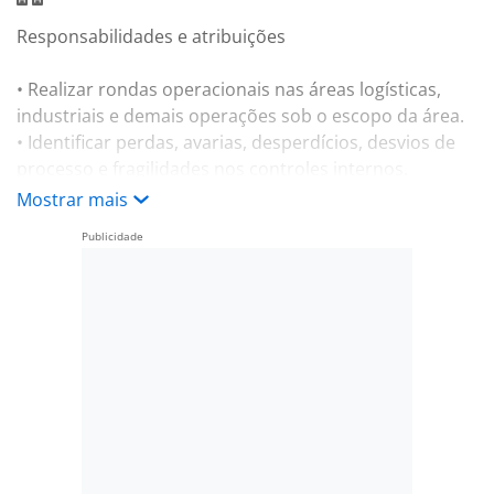
Responsabilidades e atribuições
• Realizar rondas operacionais nas áreas logísticas,
industriais e demais operações sob o escopo da área.
• Identificar perdas, avarias, desperdícios, desvios de
processo e fragilidades nos controles internos.
• Verificar a aplicação dos procedimentos
Mostrar mais
operacionais, incluindo FIFO, organização, 5S e
segregação de materiais.
• Efetuar conferências físicas de cargas, estoques e
devoluções.
• Registrar ocorrências, não conformidades e
evidências nos sistemas e formulários oficiais.
• Apoiar investigações internas, quando solicitado e
sob orientação da liderança.
Benefícios:
-. Desconto nos produtos Cacau Show.
-. Cesta Básica ou Vale Alimentação;