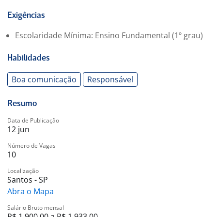
-. Vale Alimentação (R$290,00)
-. Refeição no local
Exigências
-. Wellhurb (Gym Pass)
Escolaridade Mínima: Ensino Fundamental (1º grau)
-. Clube de Vantagens
-. Vale Transporte
Habilidades
-. Convênio médico
-. Convênio odontológico
Boa comunicação
Responsável
Resumo
Data de Publicação
12 jun
Número de Vagas
10
Localização
Santos - SP
Abra o Mapa
Salário Bruto mensal
R$ 1.900,00 a R$ 1.933,00