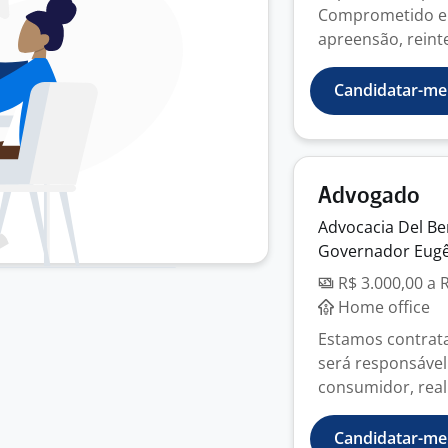
Comprometido e p
apreensão, reint
Candidatar-me
Advogado
Advocacia Del
B
Governador Eugê
R$ 3.000,00 a 
Home office
Estamos contrata
será responsável
consumidor, real
Candidatar-me