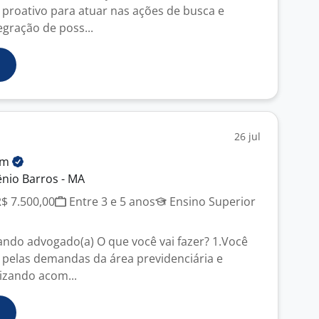
roativo para atuar nas ações de busca e
egração de poss...
26 jul
em
nio Barros - MA
R$ 7.500,00
Entre 3 e 5 anos
Ensino Superior
ndo advogado(a) O que você vai fazer? 1.Você
 pelas demandas da área previdenciária e
izando acom...