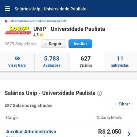
Salários Unip - Universidade Paulista
Esta empresa é sua? Solicite acesso ao perfil.
UNIP - Universidade Paulista
4,5
2579 Seguidores
Seguir
Avaliar
5.783
627
11
Visão Geral
Avaliações
Salários
Entrevistas
Salários Unip - Universidade Paulista
Filtrar
627 Salários registrados
Cargo
Salário Médio
R$ 2.050
Auxiliar Administrativo