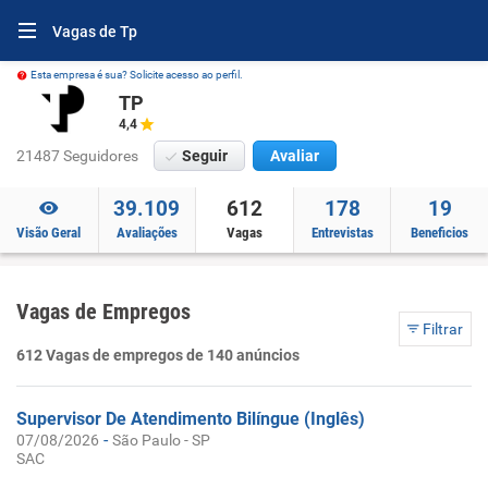
Vagas de Tp
Esta empresa é sua? Solicite acesso ao perfil.
TP
4,4
21487 Seguidores
Seguir
Avaliar
39.109
612
178
19
Visão Geral
Avaliações
Vagas
Entrevistas
Beneficios
Vagas de Empregos
Filtrar
612 Vagas de empregos de 140 anúncios
Supervisor De Atendimento Bilíngue (Inglês)
-
07/08/2026
São Paulo - SP
SAC