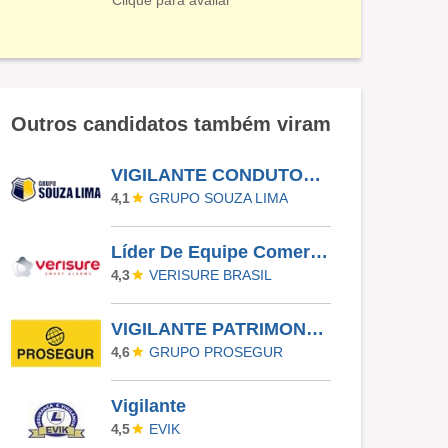
Clique para avaliar
Outros candidatos também viram
VIGILANTE CONDUTOR -SALTO DE PIRAPORA
GRUPO SOUZA LIMA
4,1
Líder De Equipe Comercial
VERISURE BRASIL
4,3
VIGILANTE PATRIMONIAL - CAMPOS DO JORDÃO - SP - ID: 26000HQY
GRUPO PROSEGUR
4,6
Vigilante
EVIK
4,5