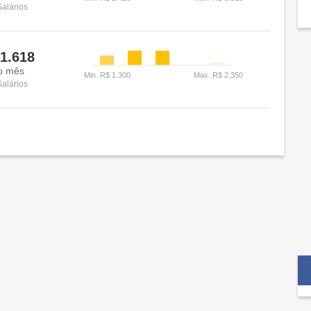
Salários
1.618
o mês
Salários