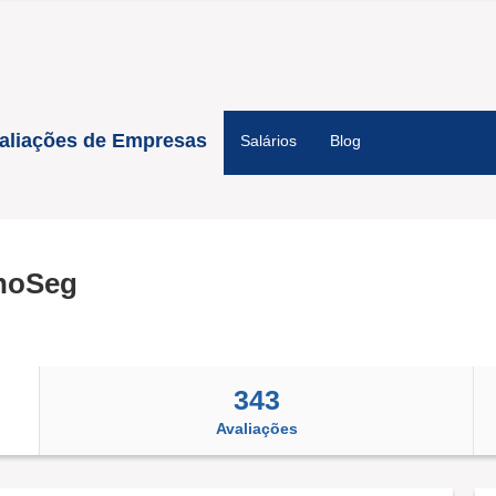
aliações de Empresas
Salários
Blog
noSeg
343
Avaliações