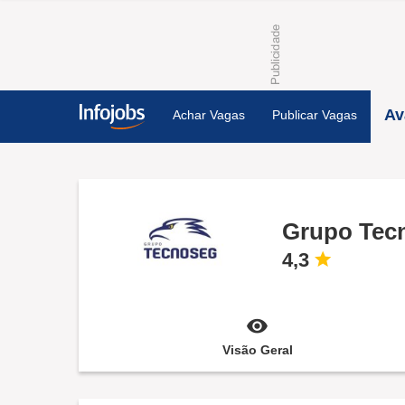
Av
Achar Vagas
Publicar Vagas
Grupo Tec
4,3
Visão Geral