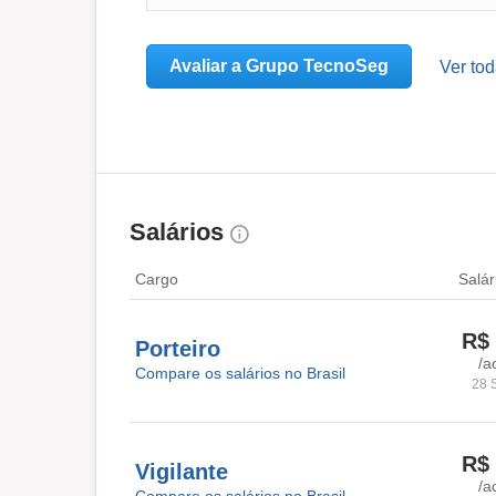
Avaliar a Grupo TecnoSeg
Ver to
Salários
Cargo
Salár
R$ 
Porteiro
/a
Compare os salários no Brasil
28 
R$ 
Vigilante
/a
Compare os salários no Brasil