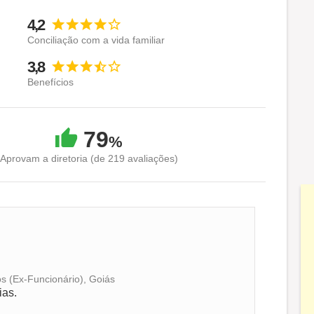
4,2
Conciliação com a vida familiar
3,8
Benefícios
79
%
Aprovam a diretoria (de 219 avaliações)
os (Ex-Funcionário), Goiás
ias.