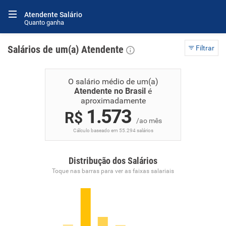
Atendente Salário
Quanto ganha
Salários de um(a) Atendente
Filtrar
O salário médio de um(a)
Atendente no Brasil
é
aproximadamente
1.573
R$
/ao mês
Cálculo baseado em 55.294 salários
Distribução dos Salários
Toque nas barras para ver as faixas salariais