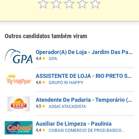
Outros candidatos também viram
Operador(A) De Loja - Jardim Das Palmeiras - Campinas SP
4,4
GPA
ASSISTENTE DE LOJA - RIO PRETO SHOPPING - EFETIVO
4,6
GRUPO RI HAPPY
Atendente De Padaria - Temporário (Alto Da XV)
4,5
ASSAÍ ATACADISTA
Auxiliar De Limpeza - Paulinia
4,4
COBASI COMERCIO DE PROD BASICOS E INDUSTRIALIZADOS LTDA