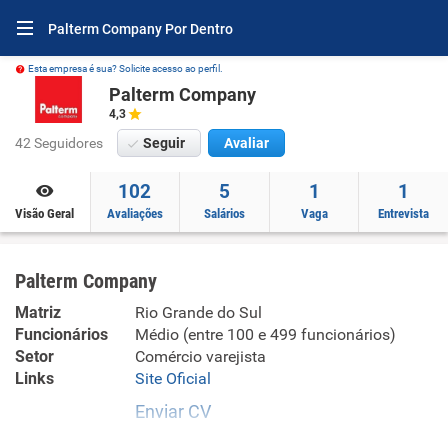
Palterm Company Por Dentro
Esta empresa é sua? Solicite acesso ao perfil.
Palterm Company
4,3
42 Seguidores
Seguir
Avaliar
102
5
1
1
Visão Geral
Avaliações
Salários
Vaga
Entrevista
Palterm Company
Matriz
Rio Grande do Sul
Funcionários
Médio (entre 100 e 499 funcionários)
Setor
Comércio varejista
Links
Site Oficial
Enviar CV