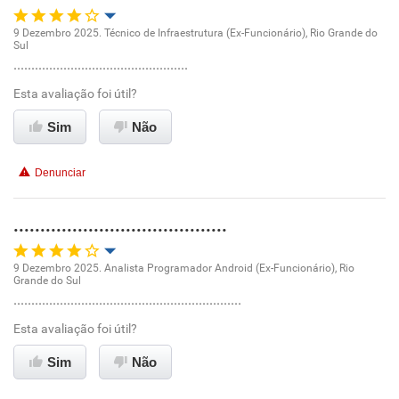
9 Dezembro 2025. Técnico de Infraestrutura (Ex-Funcionário), Rio Grande do
Sul
Oportunidade de promoção
.................................................
Esta avaliação foi útil?
Ambiente de trabalho
Sim
Não
Conciliação com a vida familiar
Denunciar
Benefícios
........................................
Recomenda esta empresa
9 Dezembro 2025. Analista Programador Android (Ex-Funcionário), Rio
Grande do Sul
Oportunidade de promoção
................................................................
Esta avaliação foi útil?
Ambiente de trabalho
Sim
Não
Conciliação com a vida familiar