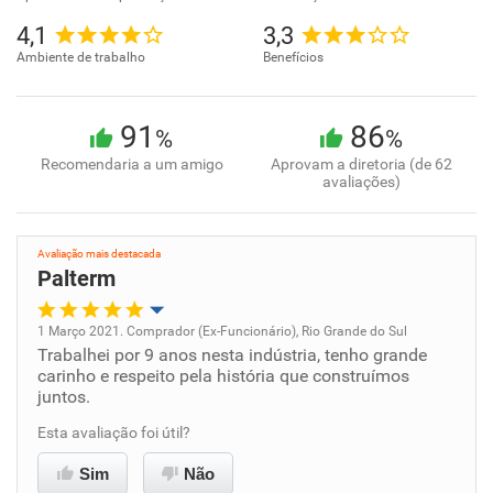
4,1
3,3
Ambiente de trabalho
Benefícios
91
86
%
%
Recomendaria a um amigo
Aprovam a diretoria (de 62
avaliações)
Avaliação mais destacada
Palterm
1 Março 2021. Comprador (Ex-Funcionário), Rio Grande do Sul
Trabalhei por 9 anos nesta indústria, tenho grande
Oportunidade de promoção
carinho e respeito pela história que construímos
juntos.
Ambiente de trabalho
Esta avaliação foi útil?
Conciliação com a vida familiar
Sim
Não