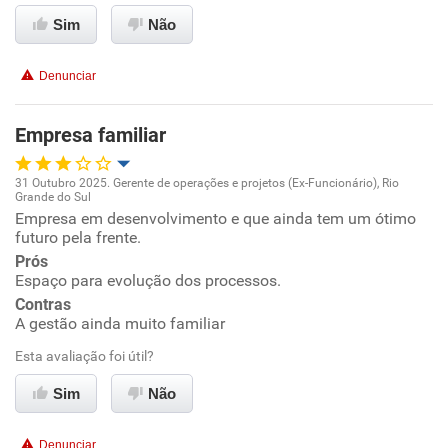
Ambiente de trabalho
Sim
Não
Conciliação com a vida familiar
Denunciar
Benefícios
Empresa familiar
Recomenda esta empresa
31 Outubro 2025. Gerente de operações e projetos (Ex-Funcionário), Rio
Grande do Sul
Oportunidade de promoção
Empresa em desenvolvimento e que ainda tem um ótimo
futuro pela frente.
Ambiente de trabalho
Prós
Espaço para evolução dos processos.
Contras
Conciliação com a vida familiar
A gestão ainda muito familiar
Benefícios
Esta avaliação foi útil?
Sim
Não
Recomenda esta empresa
Recomenda a diretoria
Denunciar