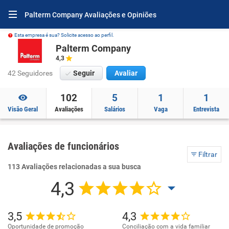
Palterm Company Avaliações e Opiniões
Esta empresa é sua? Solicite acesso ao perfil.
Palterm Company
4,3
42 Seguidores
Seguir
Avaliar
102
5
1
1
Visão Geral
Avaliações
Salários
Vaga
Entrevista
Avaliações de funcionários
Filtrar
113 Avaliações relacionadas a sua busca
4,3
3,5
4,3
Oportunidade de promoção
Conciliação com a vida familiar