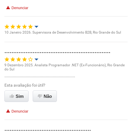
Recomenda a diretoria
Denunciar
Benefícios
Recomenda esta empresa
10 Janeiro 2026. Supervisora de Desenvolvimento B2B, Rio Grande do Sul
Recomenda a diretoria
Oportunidade de promoção
............................................................
Ambiente de trabalho
9 Dezembro 2025. Analista Programador .NET (Ex-Funcionário), Rio Grande
Conciliação com a vida familiar
do Sul
Oportunidade de promoção
............................................................
Benefícios
Esta avaliação foi útil?
Ambiente de trabalho
Sim
Não
Recomenda esta empresa
Conciliação com a vida familiar
Recomenda a diretoria
Denunciar
Benefícios
.................................................
Recomenda esta empresa