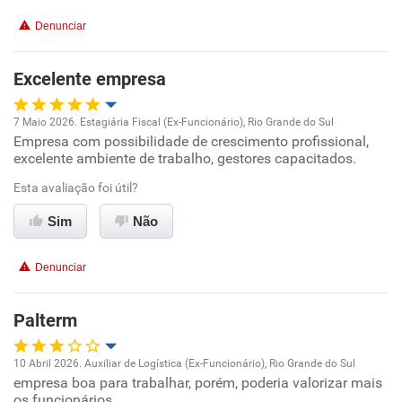
Denunciar
Benefícios
Excelente empresa
Recomenda esta empresa
Recomenda a diretoria
7 Maio 2026. Estagiária Fiscal (Ex-Funcionário), Rio Grande do Sul
Empresa com possibilidade de crescimento profissional,
Oportunidade de promoção
excelente ambiente de trabalho, gestores capacitados.
Ambiente de trabalho
Esta avaliação foi útil?
Sim
Não
Conciliação com a vida familiar
Denunciar
Benefícios
Palterm
Recomenda esta empresa
Recomenda a diretoria
10 Abril 2026. Auxiliar de Logística (Ex-Funcionário), Rio Grande do Sul
empresa boa para trabalhar, porém, poderia valorizar mais
Oportunidade de promoção
os funcionários