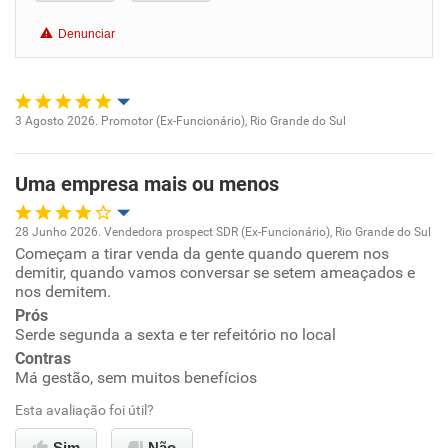
Benefícios
Denunciar
Recomenda esta empresa
Recomenda a diretoria
3 Agosto 2026. Promotor (Ex-Funcionário), Rio Grande do Sul
Oportunidade de promoção
Uma empresa mais ou menos
Ambiente de trabalho
28 Junho 2026. Vendedora prospect SDR (Ex-Funcionário), Rio Grande do Sul
Conciliação com a vida familiar
Começam a tirar venda da gente quando querem nos
Oportunidade de promoção
demitir, quando vamos conversar se setem ameaçados e
nos demitem.
Benefícios
Ambiente de trabalho
Prós
Serde segunda a sexta e ter refeitório no local
Recomenda esta empresa
Conciliação com a vida familiar
Contras
Má gestão, sem muitos benefícios
Benefícios
Esta avaliação foi útil?
Sim
Não