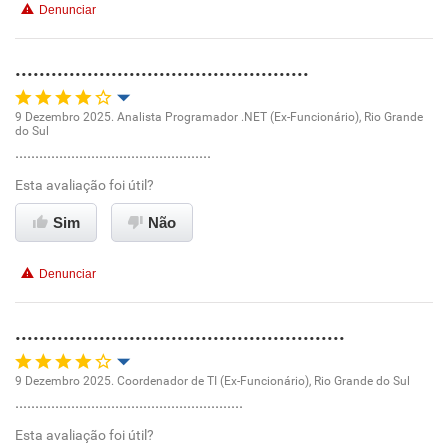
Denunciar
Benefícios
.................................................
Recomenda esta empresa
9 Dezembro 2025. Analista Programador .NET (Ex-Funcionário), Rio Grande
do Sul
Oportunidade de promoção
.................................................
Esta avaliação foi útil?
Ambiente de trabalho
Sim
Não
Conciliação com a vida familiar
Denunciar
Benefícios
.......................................................
Recomenda esta empresa
9 Dezembro 2025. Coordenador de TI (Ex-Funcionário), Rio Grande do Sul
.........................................................
Oportunidade de promoção
Esta avaliação foi útil?