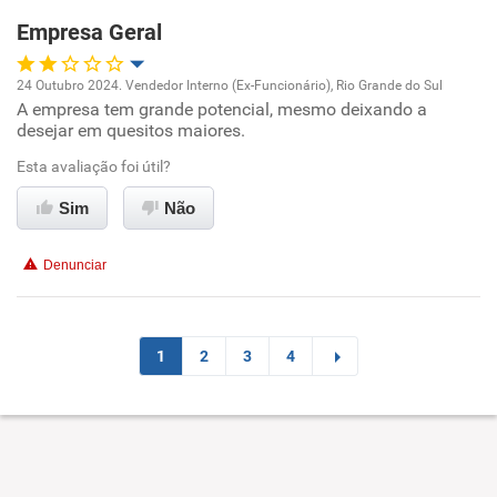
Empresa Geral
Recomenda esta empresa
24 Outubro 2024. Vendedor Interno (Ex-Funcionário), Rio Grande do Sul
Recomenda a diretoria
A empresa tem grande potencial, mesmo deixando a
Oportunidade de promoção
desejar em quesitos maiores.
Ambiente de trabalho
Esta avaliação foi útil?
Sim
Não
Conciliação com a vida familiar
Denunciar
Benefícios
Não recomenda esta empresa
1
2
3
4
Não recomenda a diretoria