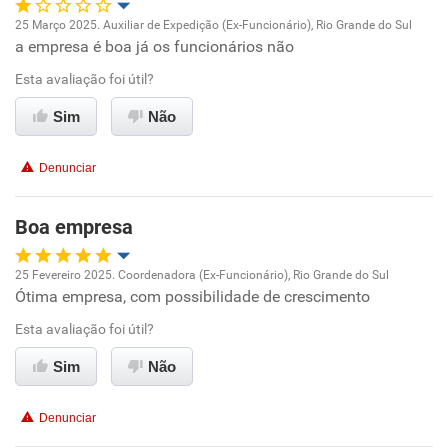
25 Março 2025. Auxiliar de Expedição (Ex-Funcionário), Rio Grande do Sul
a empresa é boa já os funcionários não
Oportunidade de promoção
Esta avaliação foi útil?
Ambiente de trabalho
Sim
Não
Conciliação com a vida familiar
Denunciar
Benefícios
Boa empresa
Não recomenda esta empresa
25 Fevereiro 2025. Coordenadora (Ex-Funcionário), Rio Grande do Sul
Não recomenda a diretoria
Ótima empresa, com possibilidade de crescimento
Oportunidade de promoção
Esta avaliação foi útil?
Ambiente de trabalho
Sim
Não
Conciliação com a vida familiar
Denunciar
Benefícios