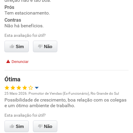
direção não é tão boa.
Prós
Ambiente de trabalho
Tem estacionamento.
Contras
Conciliação com a vida familiar
Não há benefícios.
Esta avaliação foi útil?
Benefícios
Sim
Não
Não recomenda esta empresa
Denunciar
Não recomenda a diretoria
Ótima
25 Maio 2026. Promotor de Vendas (Ex-Funcionário), Rio Grande do Sul
Possibilidade de crescimento, boa relação com os colegas
Oportunidade de promoção
e um ótimo ambiente de trabalho.
Ambiente de trabalho
Esta avaliação foi útil?
Sim
Não
Conciliação com a vida familiar