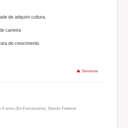
Conciliação com a vida familiar
Benefícios
de de adquirir cultura.
de carreira
Recomenda a diretoria
clara de crescimento
Denunciar
 9 anos (Ex-Funcionário), Distrito Federal
Conciliação com a vida familiar