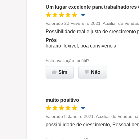
Um lugar excelente para trabalhadores
Valorado 20 Fevereiro 2021. Auxiliar de Vendas
Oportunidade de promoção
Possibilidade real e justa de crescimento p
Prós
Ambiente de trabalho
horario flexivel, boa convivencia
Esta avaliação foi útil?
Recomenda esta empresa
Sim
Não
muito positivo
Valorado 8 Janeiro 2021. Auxiliar de Vendas há 
Oportunidade de promoção
possibilidade de crescimento, Pessoal be
Ambiente de trabalho