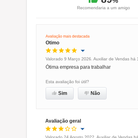
%
Recomendaria a um amigo
Avaliação mais destacada
Otimo
Valorado 9 Março 2026. Auxiliar de Vendas há 1
Oportunidade de promoção
Ótima empresa para trabalhar
Ambiente de trabalho
Esta avaliação foi útil?
Sim
Não
Recomenda esta empresa
Avaliação geral
Valorado 24 Agosto 2022. Auxiliar de Vendas há