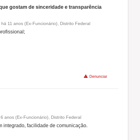
 que gostam de sinceridade e transparência
 há 11 anos (Ex-Funcionário), Distrito Federal
Conciliação com a vida familiar
rofissional;
Benefícios
Recomenda a diretoria
Denunciar
6 anos (Ex-Funcionário), Distrito Federal
Conciliação com a vida familiar
m integrado, facilidade de comunicação.
Benefícios