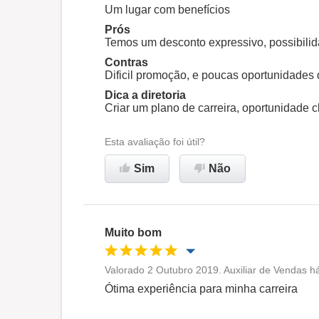
Oportunidade de promoção
Um lugar com benefícios
Prós
Ambiente de trabalho
Temos um desconto expressivo, possibilida
Contras
Dificil promoção, e poucas oportunidades 
Recomenda esta empresa
Dica a diretoria
Criar um plano de carreira, oportunidade 
Esta avaliação foi útil?
Sim
Não
Muito bom
Valorado 2 Outubro 2019. Auxiliar de Vendas há
Oportunidade de promoção
Ótima experiência para minha carreira