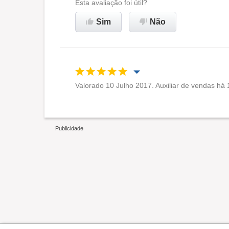
Ambiente de trabalho
Esta avaliação foi útil?
Sim
Não
Recomenda esta empresa
Valorado 10 Julho 2017. Auxiliar de vendas há 1
Oportunidade de promoção
Ambiente de trabalho
Recomenda esta empresa