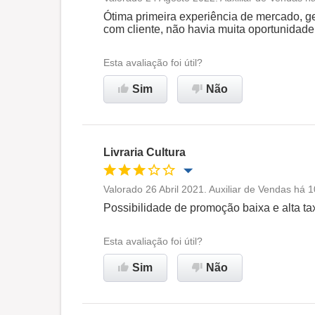
Oportunidade de promoção
Ótima primeira experiência de mercado, g
com cliente, não havia muita oportunidade
Ambiente de trabalho
Esta avaliação foi útil?
Recomenda esta empresa
Sim
Não
Livraria Cultura
Valorado 26 Abril 2021. Auxiliar de Vendas há 1
Oportunidade de promoção
Possibilidade de promoção baixa e alta t
Ambiente de trabalho
Esta avaliação foi útil?
Sim
Não
Não recomenda esta
empresa