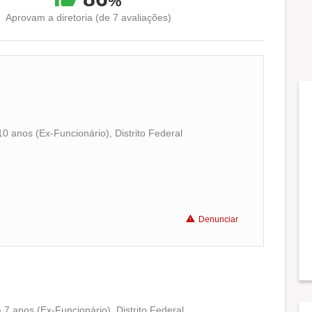
%
Aprovam a diretoria (de 7 avaliações)
0 anos (Ex-Funcionário), Distrito Federal
Conciliação com a vida familiar
Benefícios
Denunciar
Recomenda a diretoria
 7 anos (Ex-Funcionário), Distrito Federal