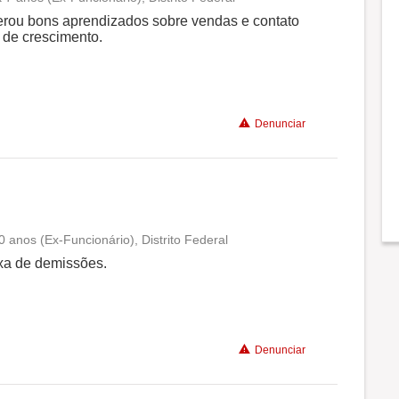
Conciliação com a vida familiar
erou bons aprendizados sobre vendas e contato
 de crescimento.
Benefícios
Denunciar
0 anos (Ex-Funcionário), Distrito Federal
Conciliação com a vida familiar
axa de demissões.
Benefícios
Denunciar
Não recomenda a diretoria