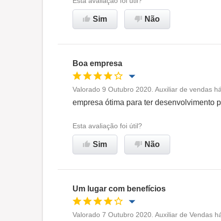
Esta avaliação foi útil?
Sim
Não
Recomenda esta empresa
Boa empresa
Valorado 9 Outubro 2020. Auxiliar de vendas há
Oportunidade de promoção
empresa ótima para ter desenvolvimento pr
Ambiente de trabalho
Esta avaliação foi útil?
Sim
Não
Recomenda esta empresa
Um lugar com benefícios
Valorado 7 Outubro 2020. Auxiliar de Vendas há