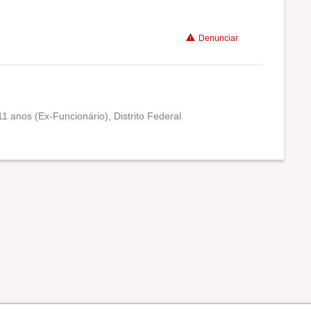
Benefícios
Denunciar
Recomenda a diretoria
1 anos (Ex-Funcionário), Distrito Federal
Conciliação com a vida familiar
Benefícios