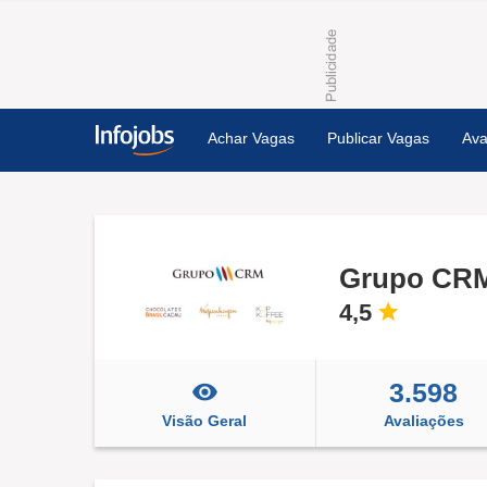
Achar Vagas
Publicar Vagas
Ava
4,5
3.598
Visão Geral
Avaliações