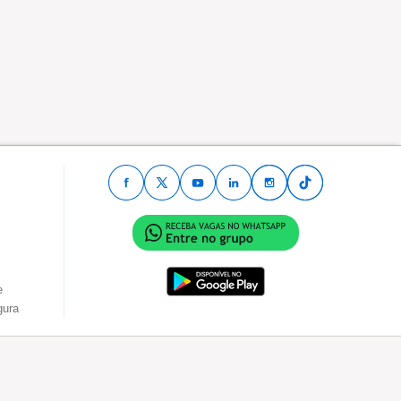
e
gura