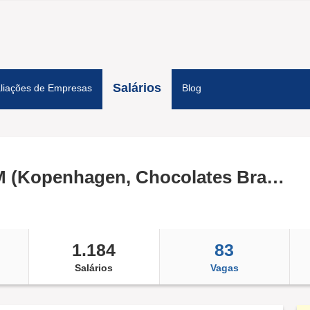
Salários
liações de Empresas
Blog
Grupo CRM (Kopenhagen, Chocolates Brasil Cacau e Kop Koffee)
1.184
83
Salários
Vagas