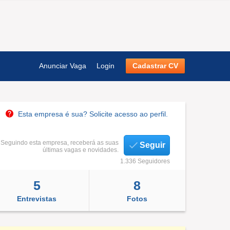
Anunciar Vaga
Login
Cadastrar CV
Esta empresa é sua? Solicite acesso ao perfil.
Seguindo esta empresa, receberá as suas
Seguir
últimas vagas e novidades.
1.336 Seguidores
5
8
Entrevistas
Fotos