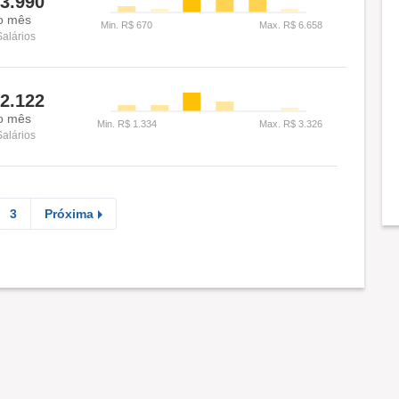
3.990
o mês
Salários
2.122
o mês
Salários
3
Próxima