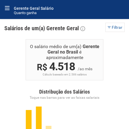
Gerente Geral Salário
Quanto ganha
Salários de um(a) Gerente Geral
Filtrar
O salário médio de um(a)
Gerente
Geral no Brasil
é
aproximadamente
4.518
R$
/ao mês
Cálculo baseado em 2.586 salários
Distribução dos Salários
Toque nas barras para ver as faixas salariais