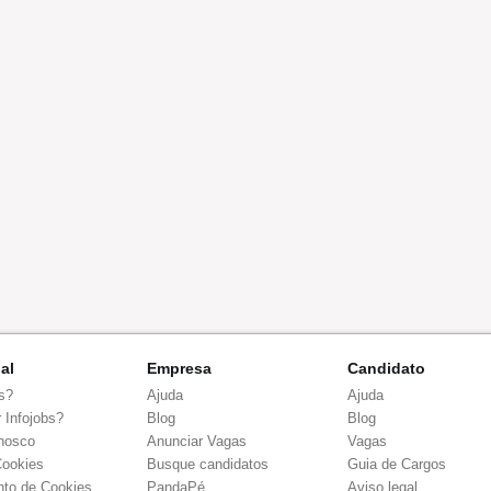
nal
Empresa
Candidato
s?
Ajuda
Ajuda
 Infojobs?
Blog
Blog
nosco
Anunciar Vagas
Vagas
Cookies
Busque candidatos
Guia de Cargos
to de Cookies
PandaPé
Aviso legal