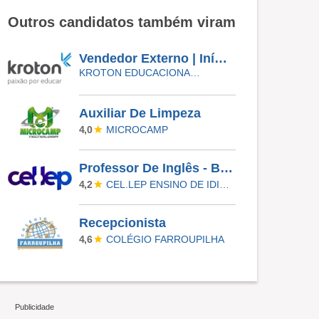
Outros candidatos também viram
Vendedor Externo | Início Imediato - SUMARÉ
KROTON EDUCACIONAL VALINHOS
Auxiliar De Limpeza
MICROCAMP
4,0
Professor De Inglês - Barueri
CEL.LEP ENSINO DE IDIOMAS
4,2
Recepcionista
COLÉGIO FARROUPILHA
4,6