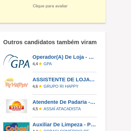
Clique para avaliar
Outros candidatos também viram
Operador(A) De Loja - Jardim Das Palmeiras - Campinas SP
GPA
4,4
ASSISTENTE DE LOJA - RIO PRETO SHOPPING - EFETIVO
GRUPO RI HAPPY
4,6
Atendente De Padaria - Temporário (Alto Da XV)
ASSAÍ ATACADISTA
4,5
Auxiliar De Limpeza - Paulinia