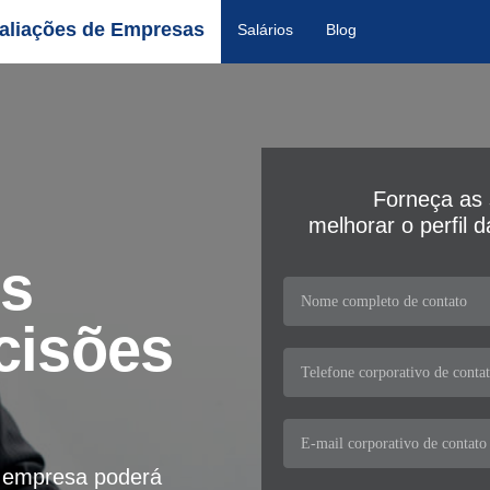
aliações de Empresas
Salários
Blog
Forneça as 
melhorar o perfil 
os
cisões
a empresa poderá