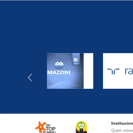
‹
Institucio
Quem somo