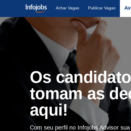
Av
Achar Vagas
Publicar Vagas
Os candidat
tomam as de
aqui!
Com seu perfil no Infojobs Advisor su