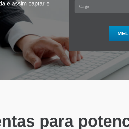
ida e assim captar e
.
ntas para potenci