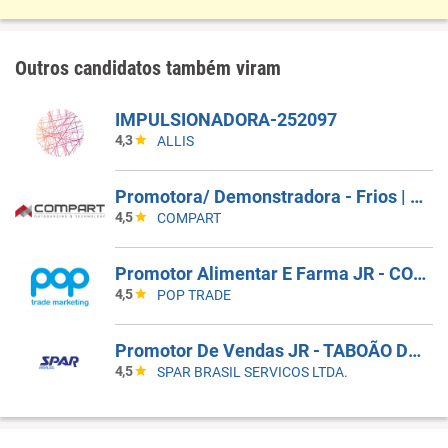
Outros candidatos também viram
IMPULSIONADORA-252097
4,3
ALLIS
Promotora/ Demonstradora - Frios | Jacareí (SP)
4,5
COMPART
Promotor Alimentar E Farma JR - COBERTURA DE AFASTAMENTO _ GUARULHOS_SP
4,5
POP TRADE
Promotor De Vendas JR - TABOÃO DA SERRA - COBERTURA DE FERIAS
4,5
SPAR BRASIL SERVICOS LTDA.