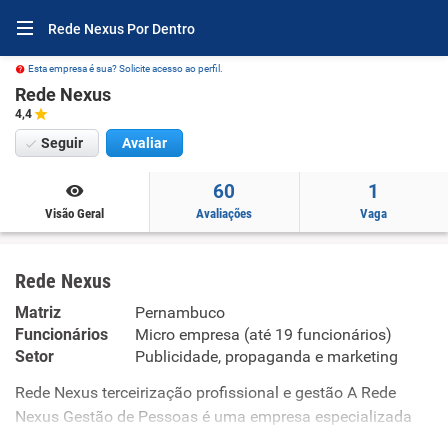
Rede Nexus Por Dentro
Esta empresa é sua? Solicite acesso ao perfil.
Rede Nexus
4,4
Seguir
Avaliar
60
1
Visão Geral
Avaliações
Vaga
Rede Nexus
Matriz
Pernambuco
Funcionários
Micro empresa (até 19 funcionários)
Setor
Publicidade, propaganda e marketing
Rede Nexus terceirização profissional e gestão A Rede
Nexus Gestão de Pessoas é uma empresa especializada
na terceirização e gestão de profissionais para as áreas da