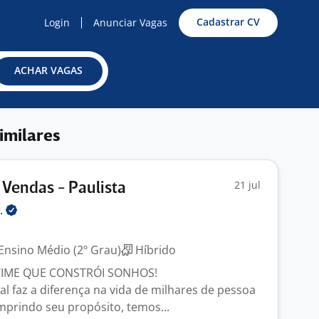
Cadastrar CV
Login
Anunciar Vagas
ACHAR VAGAS
imilares
21 jul
 Vendas - Paulista
l.
Ensino Médio (2º Grau)
Híbrido
TIME QUE CONSTRÓI SONHOS!
l faz a diferença na vida de milhares de pessoa
umprindo seu propósito, temos...