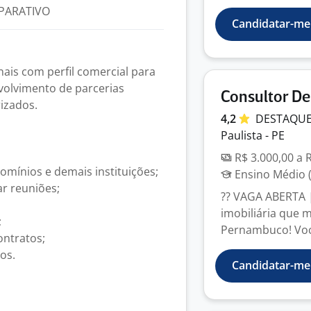
PARATIVO
Candidatar-me
ais com perfil comercial para
volvimento de parcerias
Consultor D
rizados.
4,2
DESTAQU
Paulista - PE
R$ 3.000,00 a 
domínios e demais instituições;
Ensino Médio (
ar reuniões;
?? VAGA ABERTA 
imobiliária que 
;
Pernambuco! Você
ontratos;
os.
Candidatar-me