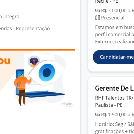
Recife - PE
R$ 3.000,00 a 
 Integral
Presencial
Estamos em busca
endas - Representação
perfil comercial
Externo, realizando
Candidatar-me
Gerente De L
RHF Talentos
TR
Paulista - PE
R$ 1.900,00 a 
Horário: Seg / S
gratificações + t