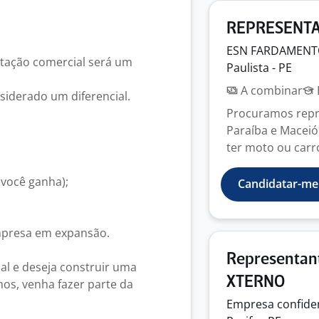
REPRESENTA
ESN
FARDAMEN
ntação comercial será um
Paulista - PE
A combinar
iderado um diferencial.
Procuramos repr
Paraíba e Maceió
ter moto ou carr
 você ganha);
Candidatar-me
mpresa em expansão.
Representan
ial e deseja construir uma
XTERNO
os, venha fazer parte da
Empresa
confide