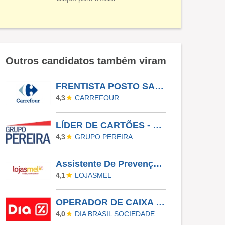
Outros candidatos também viram
FRENTISTA POSTO SANTO ANDRÉ/SP
CARREFOUR
4,3
LÍDER DE CARTÕES - CUIABÁ
GRUPO PEREIRA
4,3
Assistente De Prevenção De Perdas
LOJASMEL
4,1
OPERADOR DE CAIXA (OP LOJA SUPERMERCADO) - LEOPOLDINA - TARDE/NOITE
DIA BRASIL SOCIEDADE LIMITADA
4,0