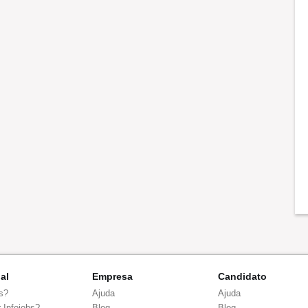
nal
Empresa
Candidato
s?
Ajuda
Ajuda
 Infojobs?
Blog
Blog