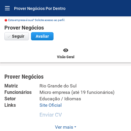
Prover Negócios Por Dentro
Esta empresa é sua? Solicite acesso ao perfil.
Prover Negócios
Seguir
Avaliar
Visão Geral
Prover Negócios
Matriz
Rio Grande do Sul
Funcionários
Micro empresa (até 19 funcionários)
Setor
Educação / Idiomas
Links
Site Oficial
Enviar CV
Cabeamento estruturado, infraestrutura e inovações
Ver mais