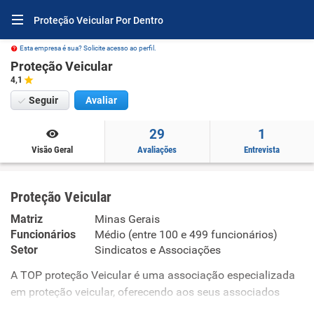
Proteção Veicular Por Dentro
Esta empresa é sua? Solicite acesso ao perfil.
Proteção Veicular
4,1
Seguir
Avaliar
29
1
Visão Geral
Avaliações
Entrevista
Proteção Veicular
Matriz
Minas Gerais
Funcionários
Médio (entre 100 e 499 funcionários)
Setor
Sindicatos e Associações
A TOP proteção Veicular é uma associação especializada
em proteção veicular, oferecendo aos seus associados
soluções eficientes, acessíveis e seguras para a proteção