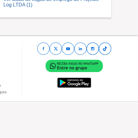
Log LTDA (1)
e
gura