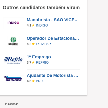
Outros candidatos também viram
Manobrista - SAO VICENTE DE PAULO G8
INDIGO
4,1
Operador De Estacionamento(A) De Estacionamento - 6X1- Porto Alegre
ESTAPAR
4,2
1º Emprego
REFRIO
3,7
Ajudante De Motorista (NOTURNO)
BRIX
4,5