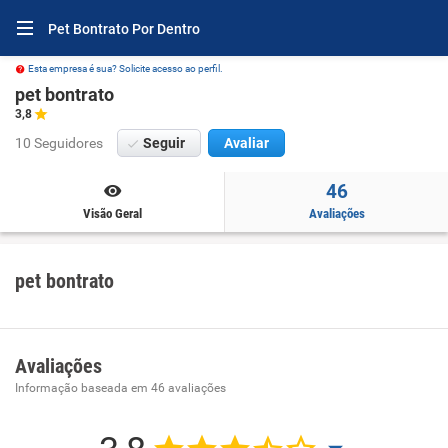
Pet Bontrato Por Dentro
Esta empresa é sua? Solicite acesso ao perfil.
pet bontrato
3,8
10 Seguidores
Seguir
Avaliar
46
Visão Geral
Avaliações
pet bontrato
Avaliações
Informação baseada em
46
avaliações