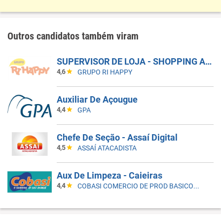
Outros candidatos também viram
SUPERVISOR DE LOJA - SHOPPING ARICANDUVA
4,6
GRUPO RI HAPPY
Auxiliar De Açougue
4,4
GPA
Chefe De Seção - Assaí Digital
4,5
ASSAÍ ATACADISTA
Aux De Limpeza - Caieiras
4,4
COBASI COMERCIO DE PROD BASICOS E INDUSTRIALIZADOS LTDA