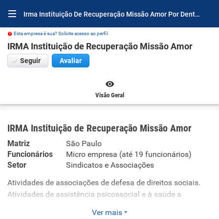
Irma Instituição De Recuperação Missão Amor Por Dentro
Esta empresa é sua? Solicite acesso ao perfil.
IRMA Instituição de Recuperação Missão Amor
Seguir
Avaliar
Visão Geral
IRMA Instituição de Recuperação Missão Amor
Matriz
São Paulo
Funcionários
Micro empresa (até 19 funcionários)
Setor
Sindicatos e Associações
Atividades de associações de defesa de direitos sociais.
Atividades de assistência psicossocial e à saúde a
portadores de distúrbios psíquicos, deficiência mental e
Ver mais
dependência química e grupos similares não especificadas