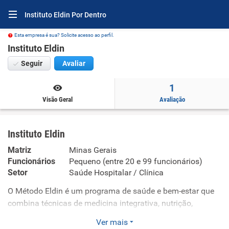
Instituto Eldin Por Dentro
Esta empresa é sua? Solicite acesso ao perfil.
Instituto Eldin
Seguir
Avaliar
1
Visão Geral
Avaliação
Instituto Eldin
Matriz
Minas Gerais
Funcionários
Pequeno (entre 20 e 99 funcionários)
Setor
Saúde Hospitalar / Clínica
O Método Eldin é um programa de saúde e bem-estar que
combina técnicas de medicina integrativa, nutrição,
exercício e terapias complementares para ajudar as
Ver mais
pessoas a alcançar seu melhor eu. Os objetivos do Método