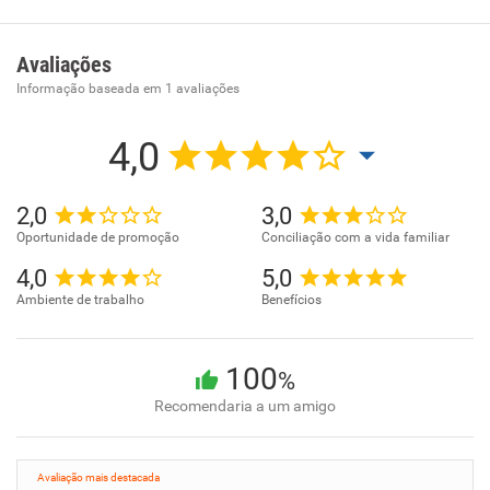
Eldin incluem - Melhorar a saúde e o bem-estar geral -
Reduzir o estresse e a ansiedade - Aumentar a energia e a
Avaliações
vitalidade - Melhorar a qualidade do sono - Aumentar a
Informação baseada em
1
avaliações
autoestima e a confiança - Emagrecer de forma saudável e
sustentável
4,0
2,0
3,0
Oportunidade de promoção
Conciliação com a vida familiar
4,0
5,0
Ambiente de trabalho
Benefícios
100
%
Recomendaria a um amigo
Avaliação mais destacada