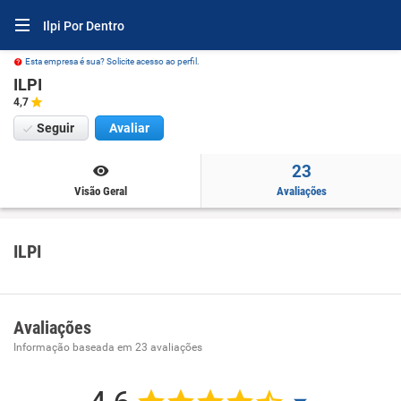
Ilpi Por Dentro
Esta empresa é sua? Solicite acesso ao perfil.
ILPI
4,7
Seguir
Avaliar
23
Visão Geral
Avaliações
ILPI
Avaliações
Informação baseada em
23
avaliações