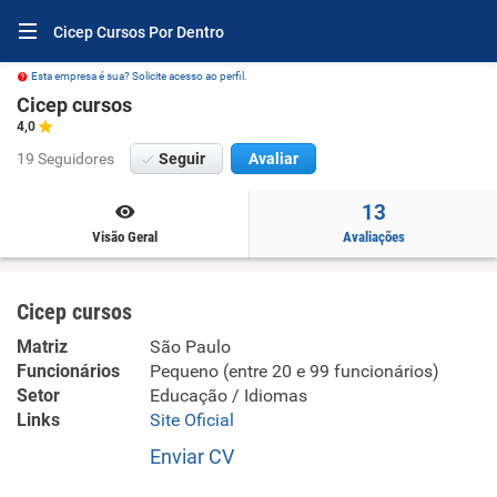
Cicep Cursos Por Dentro
Esta empresa é sua? Solicite acesso ao perfil.
Cicep cursos
4,0
19 Seguidores
Seguir
Avaliar
13
Visão Geral
Avaliações
Cicep cursos
Matriz
São Paulo
Funcionários
Pequeno (entre 20 e 99 funcionários)
Setor
Educação / Idiomas
Links
Site Oficial
Enviar CV