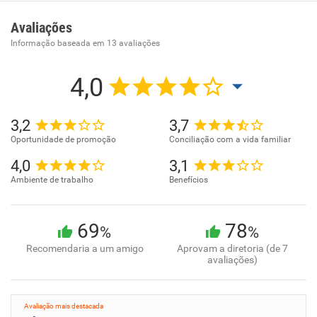
Ensino de idiomas .
Avaliações
Informação baseada em
13
avaliações
4,0
3,2
3,7
Oportunidade de promoção
Conciliação com a vida familiar
4,0
3,1
Ambiente de trabalho
Benefícios
69
78
%
%
Recomendaria a um amigo
Aprovam a diretoria (de 7
avaliações)
Avaliação mais destacada