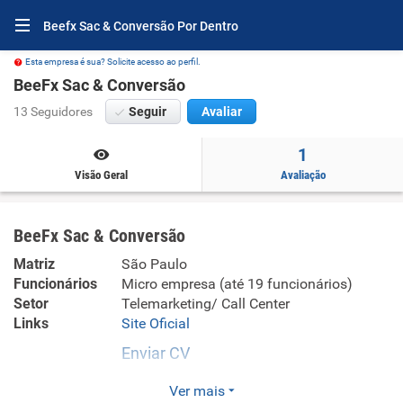
Beefx Sac & Conversão Por Dentro
Esta empresa é sua? Solicite acesso ao perfil.
BeeFx Sac & Conversão
13 Seguidores
Seguir
Avaliar
1
Visão Geral
Avaliação
BeeFx Sac & Conversão
Matriz
São Paulo
Funcionários
Micro empresa (até 19 funcionários)
Setor
Telemarketing/ Call Center
Links
Site Oficial
Enviar CV
Nós da BeeFX acreditamos que no e-commerce, os
Ver mais