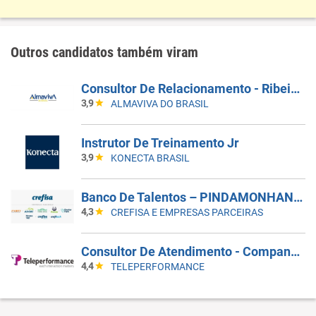
Outros candidatos também viram
Consultor De Relacionamento - Ribeirão Preto
3,9
ALMAVIVA DO BRASIL
Instrutor De Treinamento Jr
3,9
KONECTA BRASIL
Banco De Talentos – PINDAMONHANGABA
4,3
CREFISA E EMPRESAS PARCEIRAS
Consultor De Atendimento - Companhia Aérea | Inglês Intermediário B2 | Parnamirim/RN
4,4
TELEPERFORMANCE