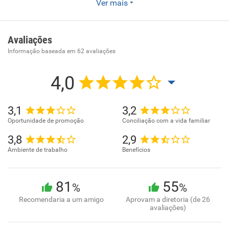
Ver mais
Serviços de organização de feiras, congressos, exposições
e festas. Comércio varejista de bebidas. Comércio varejista
de animais vivos e de artigos e alimentos para animais de
Avaliações
estimação. Estacionamento de veículos. Restaurantes e
Informação baseada em
62
avaliações
similares. Lanchonetes, casas de chá, de sucos e similares.
Arrendamento mercantil. Outras sociedades de
4,0
participação, exceto holdings. Outras atividades de
serviços prestados principalmente às empresas não
3,1
3,2
especificadas anteriormente. Atividades de jardins
Oportunidade de promoção
Conciliação com a vida familiar
botânicos, zoológicos, parques nacionais, reservas
ecológicas e áreas de proteção ambiental. Parques de
3,8
2,9
diversão e parques temáticos
Ambiente de trabalho
Benefícios
81
55
%
%
Recomendaria a um amigo
Aprovam a diretoria (de 26
avaliações)