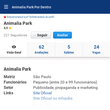
Animalia Park Por Dentro
Esta empresa é sua? Solicite acesso ao perfil.
Animalia Park
4,0
221 Seguidores
Seguir
Avaliar
62
5
24
Visão Geral
Avaliações
Salários
Vagas
Animalia Park
Matriz
São Paulo
Funcionários
Pequeno (entre 20 e 99 funcionários)
Setor
Publicidade, propaganda e marketing
Links
Site Oficial
Site Oficial no Infojobs
Enviar CV