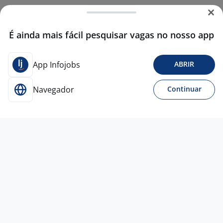
É ainda mais fácil pesquisar vagas no nosso app
App Infojobs
ABRIR
Navegador
Continuar
5 ago
Gerente Comercial - Divinópolis |
Minas Gerais
The Foursales
Company
Oliveira - MG
A combinar
Ensino Superior
Presencial