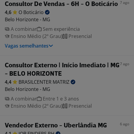
7 ago
Consultor De Vendas - 6H - O Boticário
4,6
O
Boticário
Belo Horizonte - MG
A combinar
Sem experiência
Ensino Médio (2º Grau)
Presencial
Vagas semelhantes
7 ago
Consultor Externo | Início Imediato | MG
- BELO HORIZONTE
4,4
BRASILCENTER
MATRIZ
Belo Horizonte - MG
A combinar
Entre 1 e 3 anos
Ensino Médio (2º Grau)
Presencial
6 ago
Vendedor Externo - Uberlândia MG
4,1
JOB FINDERS
RH