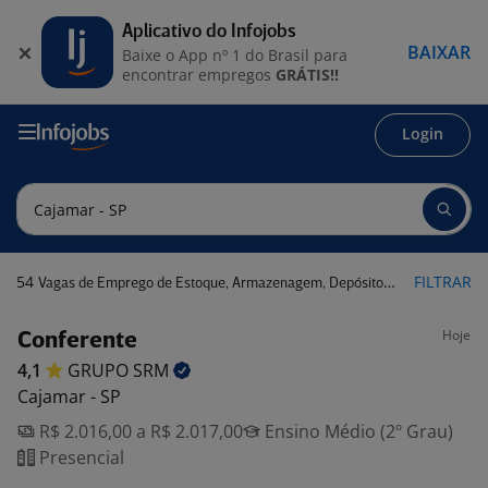
Aplicativo do Infojobs
BAIXAR
Baixe o App nº 1 do Brasil para
encontrar empregos
GRÁTIS!!
Login
54
FILTRAR
Vagas de Emprego de Estoque, Armazenagem, Depósito em Cajamar - SP
Hoje
Conferente
4,1
GRUPO
SRM
Cajamar - SP
R$ 2.016,00 a R$ 2.017,00
Ensino Médio (2º Grau)
Presencial