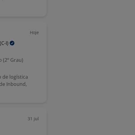
Hoje
(C-I)
 (2º Grau)
de logística
 de Inbound,
31 jul