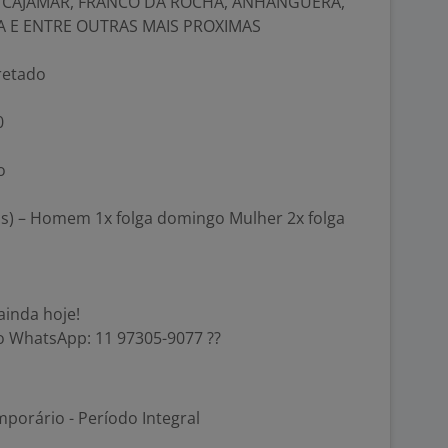
, CAJAMAR, FRANCO DA ROCHA, ANHANGUERA,
A E ENTRE OUTRAS MAIS PROXIMAS
fretado
0
o
ivas) – Homem 1x folga domingo Mulher 2x folga
ainda hoje!
no WhatsApp: 11 97305-9077 ??
porário - Período Integral