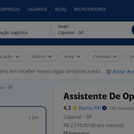
 EMPRESAS
SALÁRIOS
BLOG
RECRUTADORES
Onde?
icação
Salário
Área
Contrato
Jo
eiro em receber novas vagas similares a esta
Ativar Av
ar - SP
Assistente De Op
4,3
140 avaliaç
Kairos
RH
Cajamar - SP
2 jun
R$ 2.110,00 (Bruto mensal)
Presencial