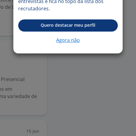
entrevistas e fica no topo da lista dos
o de Logística
recrutadores.
Quero destacar meu perfil
Agora não
2 jul
Presencial
dos em
uma variedade de
15 jun