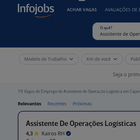
ACHAR VAGAS
AVALIAÇÕES DE
O quê?
Modelo de Trabalho
Km de você
Publ
Seja o prim
19
Vagas de Emprego de Assistente de Operação Logística em Cajam
Relevantes
Recentes
Próximas
Assistente De Operações Logísticas
4,3
Kairos
RH