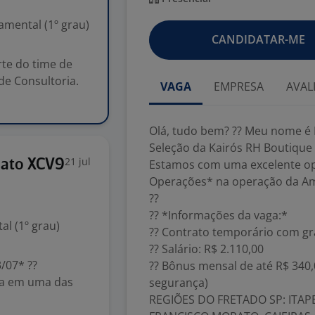
mental (1º grau)
CANDIDATAR-ME
te do time de
de Consultoria.
VAGA
EMPRESA
AVAL
Olá, tudo bem? ?? Meu nome é 
Seleção da Kairós RH Boutique 
21 jul
diato XCV9
Estamos com uma excelente op
Operações* na operação da Ama
??
?? *Informações da vaga:*
l (1º grau)
?? Contrato temporário com gr
?? Salário: R$ 2.110,00
/07* ??
?? Bônus mensal de até R$ 340,
a em uma das
segurança)
REGIÕES DO FRETADO SP: ITAPE