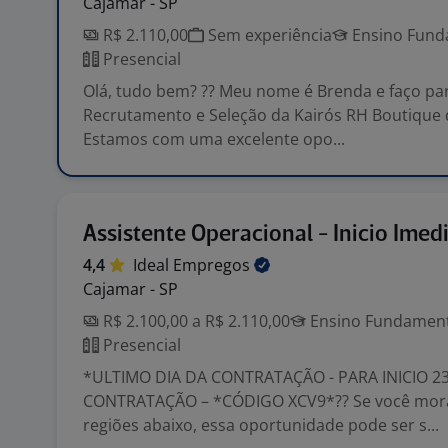
Cajamar - SP
R$ 2.110,00
Sem experiência
Ensino Funda
Presencial
Olá, tudo bem? ?? Meu nome é Brenda e faço par
Recrutamento e Seleção da Kairós RH Boutique 
Estamos com uma excelente opo...
Assistente Operacional - Inicio Ime
4,4
Ideal
Empregos
Cajamar - SP
R$ 2.100,00 a R$ 2.110,00
Ensino Fundamenta
Presencial
*ULTIMO DIA DA CONTRATAÇÃO - PARA INICIO 23
CONTRATAÇÃO – *CÓDIGO XCV9*?? Se você mor
regiões abaixo, essa oportunidade pode ser s...