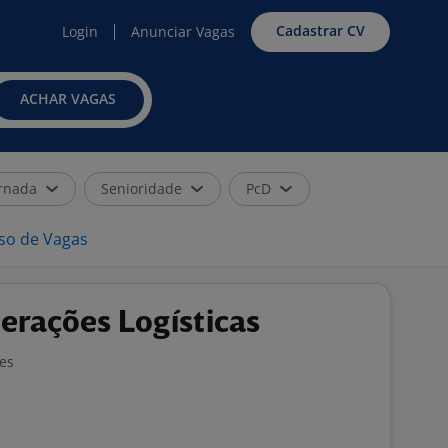
Cadastrar CV
Login
Anunciar Vagas
ACHAR VAGAS
rnada
Senioridade
PcD
iso de Vagas
erações Logísticas
ões