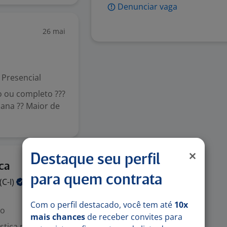
Denunciar vaga
26 mai
Presencial
o ou completo ???
mana ?? Maior de
Destaque seu perfil
21 mai
ca
para quem contrata
(C-I)
Com o perfil destacado, você tem até
10x
do
mais chances
de receber convites para
tica no Brasil,