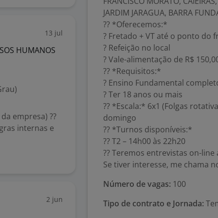
FRANCISCO MORATO, CAIEIRAS
JARDIM JARAGUA, BARRA FUND
?? *Oferecemos:*
13 jul
? Fretado + VT até o ponto do 
? Refeição no local
URSOS HUMANOS
? Vale-alimentação de R$ 150,0
?? *Requisitos:*
? Ensino Fundamental complet
Grau)
? Ter 18 anos ou mais
?? *Escala:* 6x1 (Folgas rotat
s da empresa) ??
domingo
gras internas e
?? *Turnos disponíveis:*
?? T2 – 14h00 às 22h20
?? Teremos entrevistas on-line 
Se tiver interesse, me chama 
Número de vagas:
100
2 jun
Tipo de contrato e Jornada:
Tem