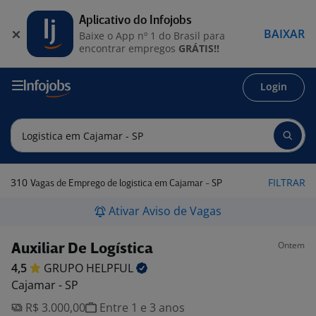
Aplicativo do Infojobs
BAIXAR
Baixe o App nº 1 do Brasil para
encontrar empregos
GRÁTIS!!
Login
310
FILTRAR
Vagas de Emprego de logistica em Cajamar - SP
Ativar Aviso de Vagas
Ontem
Auxiliar De Logística
4,5
GRUPO
HELPFUL
Cajamar - SP
R$ 3.000,00
Entre 1 e 3 anos