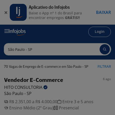
Aplicativo do Infojobs
BAIXAR
Baixe o App nº 1 do Brasil para
encontrar empregos
GRÁTIS!!
Login
70
FILTRAR
Vagas de Emprego de E-commerce em São Paulo - SP
6 ago
Vendedor E-Commerce
HITO
CONSULTORIA
São Paulo - SP
R$ 2.351,00 a R$ 4.000,00
Entre 3 e 5 anos
Ensino Médio (2º Grau)
Presencial