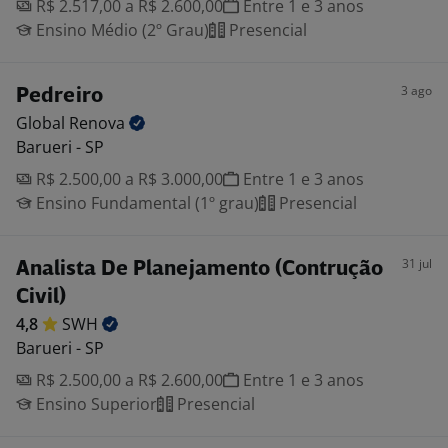
R$ 2.517,00 a R$ 2.600,00
Entre 1 e 3 anos
Ensino Médio (2º Grau)
Presencial
3 ago
Pedreiro
Global
Renova
Barueri - SP
R$ 2.500,00 a R$ 3.000,00
Entre 1 e 3 anos
Ensino Fundamental (1º grau)
Presencial
31 jul
Analista De Planejamento (Contrução
Civil)
4,8
SWH
Barueri - SP
R$ 2.500,00 a R$ 2.600,00
Entre 1 e 3 anos
Ensino Superior
Presencial