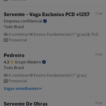
17 jul
Servente - Vaga Exclusiva PCD #1257
Empresa
confidencial
Todo Brasil
A combinar
Ensino Fundamental (1º grau)
PcD
Presencial
14 jul
Pedreiro
4,3
Grupo
Madero
Todo Brasil
A combinar
Ensino Fundamental (1º grau)
Presencial
Vagas semelhantes
10 jul
Servente De Obras