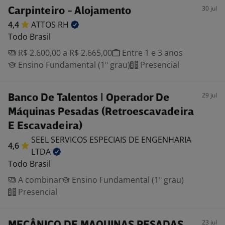
30 jul
Carpinteiro - Alojamento
4,4
ATTOS
RH
Todo Brasil
R$ 2.600,00 a R$ 2.665,00
Entre 1 e 3 anos
Ensino Fundamental (1º grau)
Presencial
29 jul
Banco De Talentos | Operador De
Máquinas Pesadas (Retroescavadeira
E Escavadeira)
SEEL SERVICOS ESPECIAIS DE ENGENHARIA
4,6
LTDA
Todo Brasil
A combinar
Ensino Fundamental (1º grau)
Presencial
23 jul