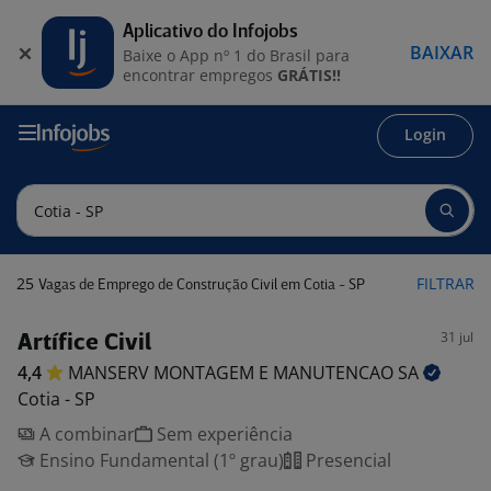
Aplicativo do Infojobs
BAIXAR
Baixe o App nº 1 do Brasil para
encontrar empregos
GRÁTIS!!
Login
25
FILTRAR
Vagas de Emprego de Construção Civil em Cotia - SP
31 jul
Artífice Civil
4,4
MANSERV MONTAGEM E MANUTENCAO
SA
Cotia - SP
A combinar
Sem experiência
Ensino Fundamental (1º grau)
Presencial