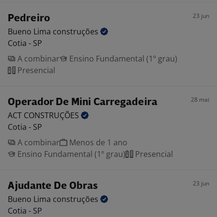
23 jun
Pedreiro
Bueno Lima
construções
Cotia - SP
A combinar
Ensino Fundamental (1º grau)
Presencial
28 mai
Operador De Mini Carregadeira
ACT
CONSTRUÇÕES
Cotia - SP
A combinar
Menos de 1 ano
Ensino Fundamental (1º grau)
Presencial
23 jun
Ajudante De Obras
Bueno Lima
construções
Cotia - SP